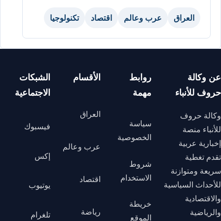
العراق
عرب وعالم
اقتصاد
تكنولوجيا
عن وكالة
روابط
الأقسام
الشبكات
حروف للأنباء
مهمة
الاجتماعية
العراق
وكالة حروف
سياسة
فيسبوك
للأنباء منصة
الخصوصية
إخبارية عربية
عرب وعالم
إكس
تقدم تغطية
شروط
سريعة ومتوازنة
الاستخدام
اقتصاد
للأحداث السياسية
يوتيوب
والاقتصادية
خريطة
رياضة
والرياضية
تلغرام
الموقع