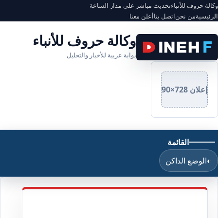
وكالة حروف للأنباء
تحديث مباشر على مدار الساعة
الرئيسية
من نحن
اتصل بنا
أعلن معنا
وكالة حروف للأنباء
بوابة عربية للأخبار والتحليل
إعلان 728×90
القائمة
◐
الوضع الداكن