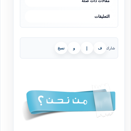
مقالات ذات صلة
التعليقات
ف
إ
و
نسخ
شارك