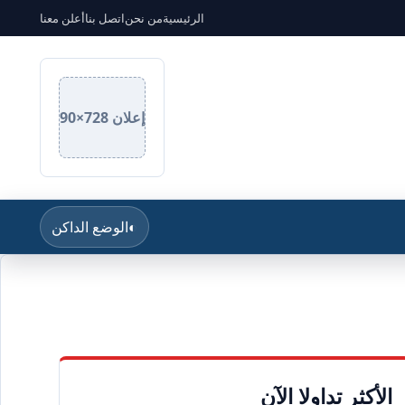
الرئيسية
من نحن
اتصل بنا
أعلن معنا
إعلان 728×90
◐
الوضع الداكن
الأكثر تداولا الآن