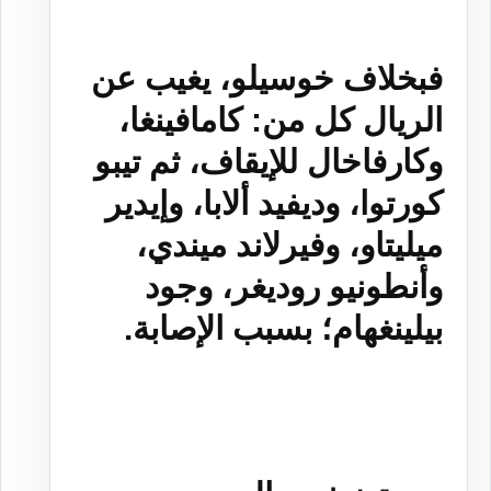
فبخلاف خوسيلو، يغيب عن
الريال كل من: كامافينغا،
وكارفاخال للإيقاف، ثم تيبو
كورتوا، وديفيد ألابا، وإيدير
ميليتاو، وفيرلاند ميندي،
وأنطونيو روديغر، وجود
بيلينغهام؛ بسبب الإصابة.