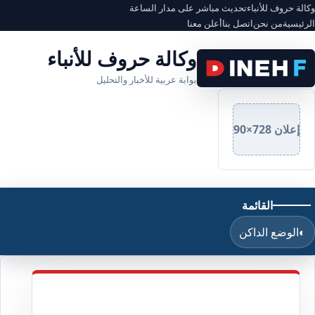
وكالة حروف للأنباء
تحديث مباشر على مدار الساعة
الرئيسية
من نحن
اتصل بنا
أعلن معنا
وكالة حروف للأنباء
بوابة عربية للأخبار والتحليل
إعلان 728×90
القائمة
◐
الوضع الداكن