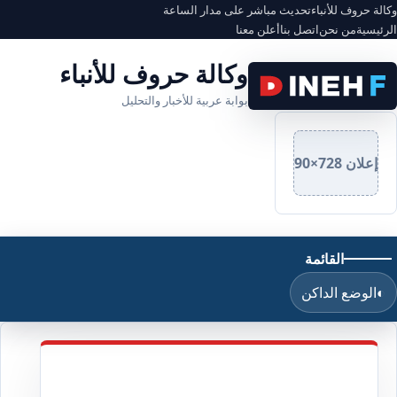
وكالة حروف للأنباء
تحديث مباشر على مدار الساعة
الرئيسية
من نحن
اتصل بنا
أعلن معنا
وكالة حروف للأنباء
بوابة عربية للأخبار والتحليل
إعلان 728×90
القائمة
◐
الوضع الداكن