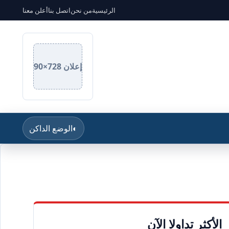
الرئيسية
من نحن
اتصل بنا
أعلن معنا
إعلان 728×90
◐
الوضع الداكن
الأكثر تداولا الآن