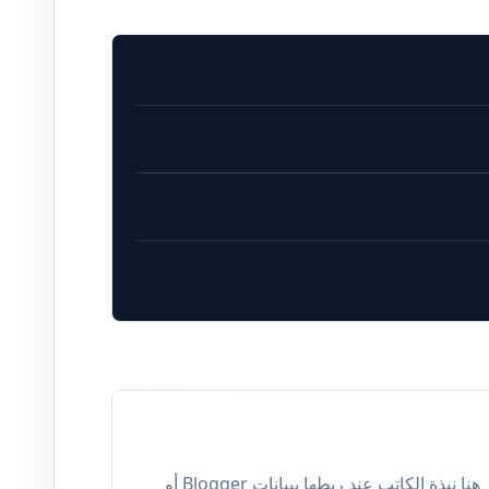
كاتب في وكالة حروف للأنباء. تظهر هنا نبذة الكاتب عند ربطها ببيانات Blogger أو