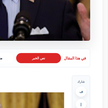
في هذا المقال
نص الخبر
مق
شارك
ف
إ