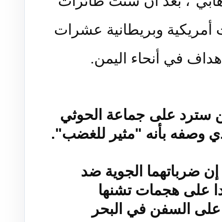
رهابي"، بعد أن شنت طائرات
أمريكية وبريطانية عشرات
هداف في أنحاء اليمن.
ن سترد على جماعة الحوثي
ي وصفه بأنه "مثير للغضب".
ن ضرباتهما الجوية ضد
ا على هجمات تشنها
على السفن في البحر