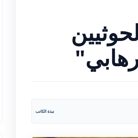
حوثيين
إرهابي"
نبذة الكاتب