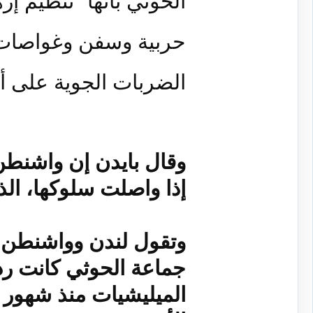
الحوثي بأنها "تنظيم إ
حربية وسفن وغواصات 
الضربات الجوية على أ
وقال بايدن إن واشنط
إذا واصلت سلوكها، الذ
وتقول لندن وواشنطن إ
جماعة الحوثي كانت رد
الميليشيات منذ شهور 