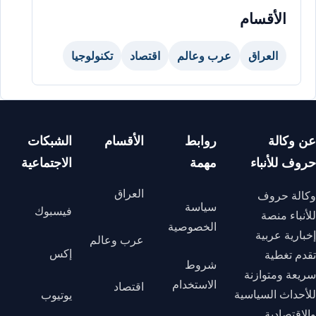
الأقسام
العراق
عرب وعالم
اقتصاد
تكنولوجيا
عن وكالة
روابط
الأقسام
الشبكات
حروف للأنباء
مهمة
الاجتماعية
العراق
وكالة حروف
سياسة
فيسبوك
للأنباء منصة
الخصوصية
إخبارية عربية
عرب وعالم
إكس
تقدم تغطية
شروط
سريعة ومتوازنة
الاستخدام
اقتصاد
للأحداث السياسية
يوتيوب
والاقتصادية