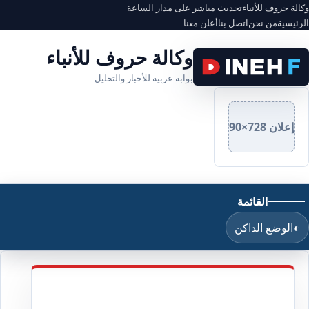
وكالة حروف للأنباء
تحديث مباشر على مدار الساعة
الرئيسية
من نحن
اتصل بنا
أعلن معنا
وكالة حروف للأنباء
بوابة عربية للأخبار والتحليل
إعلان 728×90
القائمة
◐
الوضع الداكن