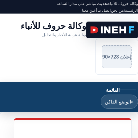
وكالة حروف للأنباء
تحديث مباشر على مدار الساعة
الرئيسية
من نحن
اتصل بنا
أعلن معنا
وكالة حروف للأنباء
بوابة عربية للأخبار والتحليل
إعلان 728×90
القائمة
◐
الوضع الداكن