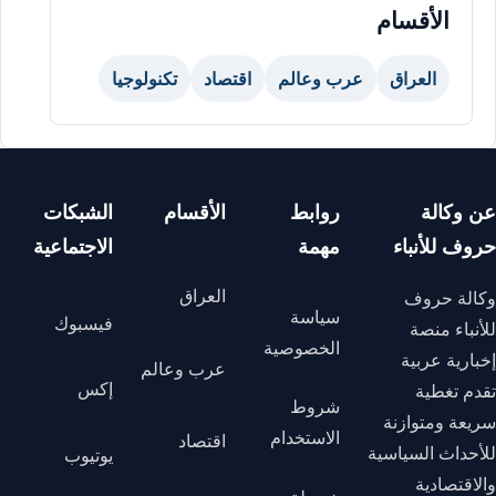
الأقسام
العراق
عرب وعالم
اقتصاد
تكنولوجيا
عن وكالة
روابط
الأقسام
الشبكات
حروف للأنباء
مهمة
الاجتماعية
العراق
وكالة حروف
سياسة
فيسبوك
للأنباء منصة
الخصوصية
إخبارية عربية
عرب وعالم
إكس
تقدم تغطية
شروط
سريعة ومتوازنة
الاستخدام
اقتصاد
للأحداث السياسية
يوتيوب
والاقتصادية