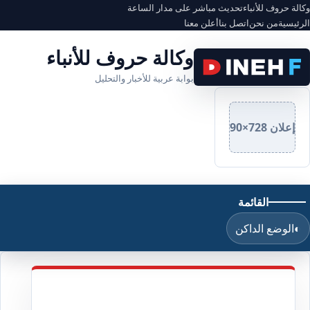
وكالة حروف للأنباء
تحديث مباشر على مدار الساعة
الرئيسية
من نحن
اتصل بنا
أعلن معنا
وكالة حروف للأنباء
بوابة عربية للأخبار والتحليل
إعلان 728×90
القائمة
◐
الوضع الداكن