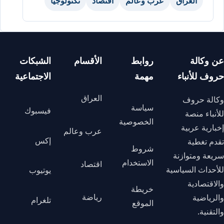
العراق
عرب وعالم
اقتصاد
تكنولوجيا
عن وكالة
روابط
الأقسام
الشبكات
حروف للأنباء
مهمة
الاجتماعية
العراق
وكالة حروف
سياسة
فيسبوك
للأنباء منصة
الخصوصية
إخبارية عربية
عرب وعالم
إكس
تقدم تغطية
شروط
سريعة ومتوازنة
الاستخدام
اقتصاد
للأحداث السياسية
يوتيوب
والاقتصادية
خريطة
رياضة
والرياضية
تلغرام
الموقع
والتقنية.