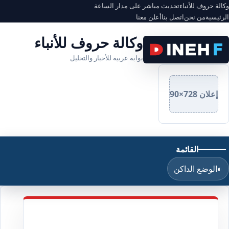
وكالة حروف للأنباء
تحديث مباشر على مدار الساعة
الرئيسية
من نحن
اتصل بنا
أعلن معنا
وكالة حروف للأنباء
بوابة عربية للأخبار والتحليل
إعلان 728×90
القائمة
◐
الوضع الداكن