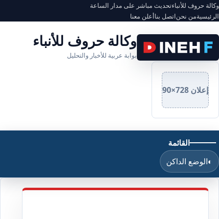
وكالة حروف للأنباء
تحديث مباشر على مدار الساعة
الرئيسية
من نحن
اتصل بنا
أعلن معنا
وكالة حروف للأنباء
بوابة عربية للأخبار والتحليل
إعلان 728×90
القائمة
◐
الوضع الداكن