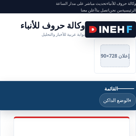
وكالة حروف للأنباء
تحديث مباشر على مدار الساعة
الرئيسية
من نحن
اتصل بنا
أعلن معنا
وكالة حروف للأنباء
بوابة عربية للأخبار والتحليل
إعلان 728×90
القائمة
◐
الوضع الداكن