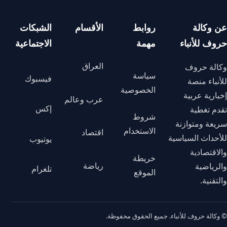
عن وكالة
روابط
الأقسام
الشبكات
حروف للأنباء
مهمة
الاجتماعية
العراق
وكالة حروف
سياسة
فيسبوك
للأنباء منصة
الخصوصية
إخبارية عربية
عرب وعالم
إكس
تقدم تغطية
شروط
سريعة ومتوازنة
الاستخدام
اقتصاد
للأحداث السياسية
يوتيوب
والاقتصادية
خريطة
رياضة
والرياضية
تلغرام
الموقع
والتقنية.
© وكالة حروف للأنباء. جميع الحقوق محفوظة.