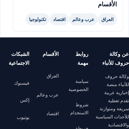
الأقسام
العراق
عرب وعالم
اقتصاد
تكنولوجيا
عن وكالة
روابط
الأقسام
الشبكات
حروف للأنباء
مهمة
الاجتماعية
العراق
وكالة حروف
سياسة
فيسبوك
للأنباء منصة
الخصوصية
إخبارية عربية
عرب وعالم
إكس
تقدم تغطية
شروط
سريعة ومتوازنة
الاستخدام
اقتصاد
للأحداث السياسية
يوتيوب
والاقتصادية
خريطة