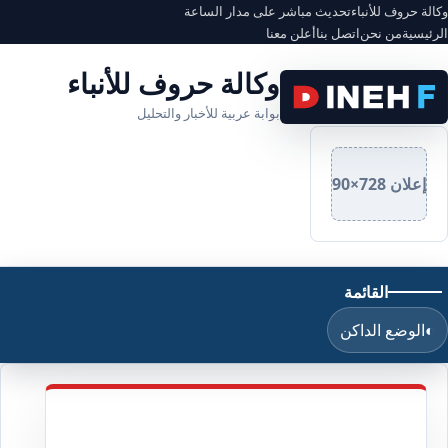
وكالة حروف للأنباء
تحديث مباشر على مدار الساعة
الرئيسية
من نحن
اتصل بنا
أعلن معنا
وكالة حروف للأنباء
بوابة عربية للأخبار والتحليل
إعلان 728×90
القائمة
◐
الوضع الداكن