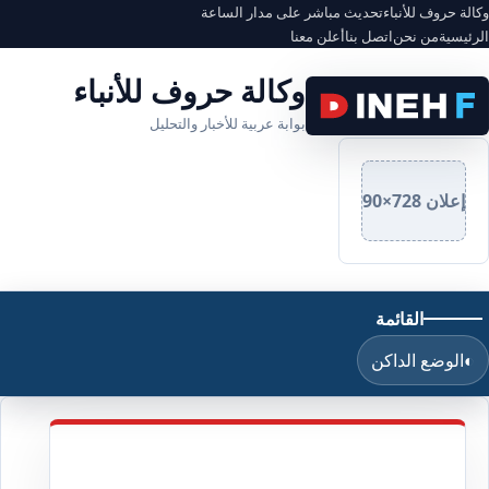
وكالة حروف للأنباء
تحديث مباشر على مدار الساعة
الرئيسية
من نحن
اتصل بنا
أعلن معنا
وكالة حروف للأنباء
بوابة عربية للأخبار والتحليل
إعلان 728×90
القائمة
◐
الوضع الداكن