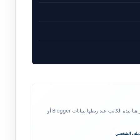
كاتب في وكالة حروف للأنباء. تظهر هنا نبذة الكاتب عند ربطها ببيانات Blogger أو
لملف الشخصي