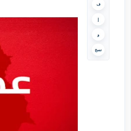
ف
إ
و
نسخ