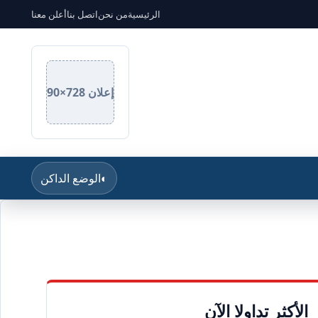
الرئيسية
من نحن
اتصل بنا
أعلن معنا
إعلان 728×90
◐
الوضع الداكن
الأكثر تداولا الآن