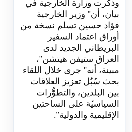
وذكرت وزارة الخارجية في
بيان، أن" وزير الخارجية
فؤاد حسين تسلم نسخة من
أوراق اعتماد السفير
البريطاني الجديد لدى
العراق ستيفن هيتشن"،
مبينة، أنه" جرى خلال اللقاء
بحث سُبُل تعزيز العلاقات
بين البلدين، والتطوُّرات
السياسيّة على الساحتين
الإقليمية والدولية".