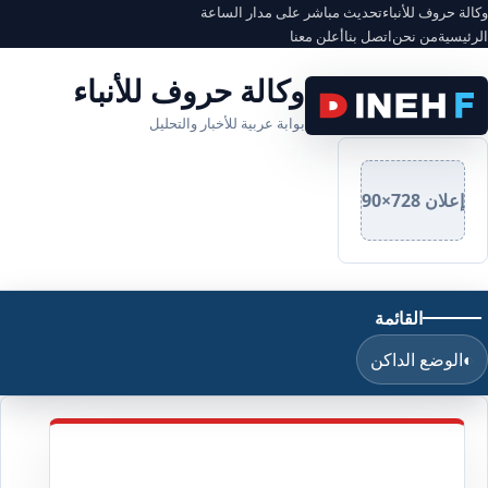
وكالة حروف للأنباء
تحديث مباشر على مدار الساعة
الرئيسية
من نحن
اتصل بنا
أعلن معنا
وكالة حروف للأنباء
بوابة عربية للأخبار والتحليل
إعلان 728×90
القائمة
◐
الوضع الداكن