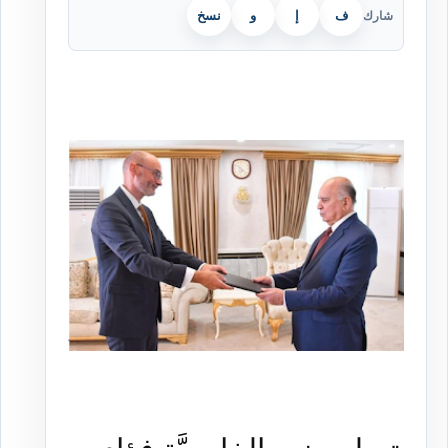
ف
إ
و
نسخ
شارك