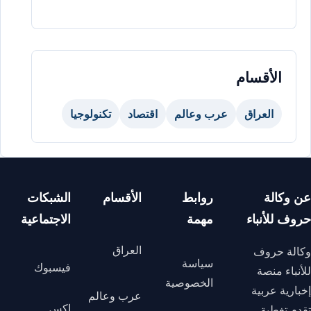
الأقسام
العراق
عرب وعالم
اقتصاد
تكنولوجيا
عن وكالة
روابط
الأقسام
الشبكات
حروف للأنباء
مهمة
الاجتماعية
العراق
وكالة حروف
سياسة
فيسبوك
للأنباء منصة
الخصوصية
إخبارية عربية
عرب وعالم
إكس
تقدم تغطية