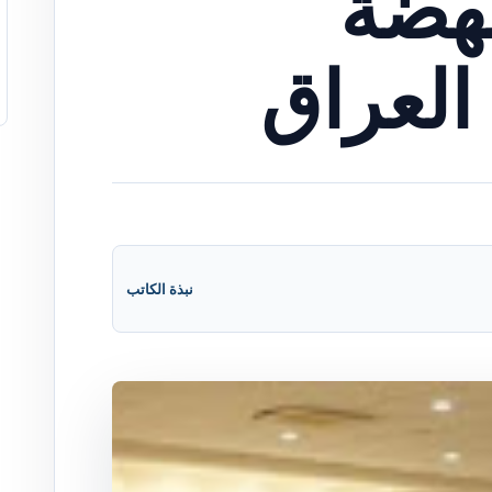
نهضة
العراق
نبذة الكاتب