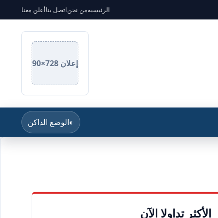
الرئيسية
من نحن
اتصل بنا
أعلن معنا
إعلان 728×90
◐
الوضع الداكن
الأكثر تداولا الآن