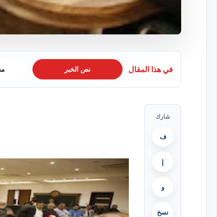
في هذا المقال
نص الخبر
مق
شارك
ف
إ
و
نسخ