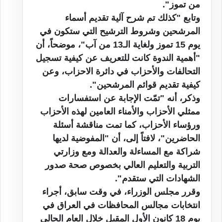
من تموز".
وتابع "كذلك تم شرح آلية تقديم أسماء
المرشحين وشروط الترشيح التي ستكون في
يوم 15 تموز ولغاية الـ13 من آب"، موضحاً، أن
"أهمية الندوة كانت للتعريف عن كيفية تسجيل
التحالفات والأحزاب في دائرة الاحزاب، وعن
كيفية تقديم قوائم المرشحين".
وذكر، أنه "تمّت الإجابة عن استفسارات
ممثلي الأحزاب والأمناء العامين لهذه الأحزاب
ورؤساء الأحزاب، كما تمت مناقشة أسئلة
الحاضرين"، لافتاً إلى، أن "المفوضية لديها
شراكة مع المساءلة والعدالة ومع وزارتي
التربية والتعليم العالي بخصوص صحة صدور
الشهادات التي ستقدم".
وقرر مجلس الوزراء، في وقت سابق، أجراء
انتخابات مجالس المحافظات في العراق في
يوم 18 كانون الأول المقبل خلال العام الحالي