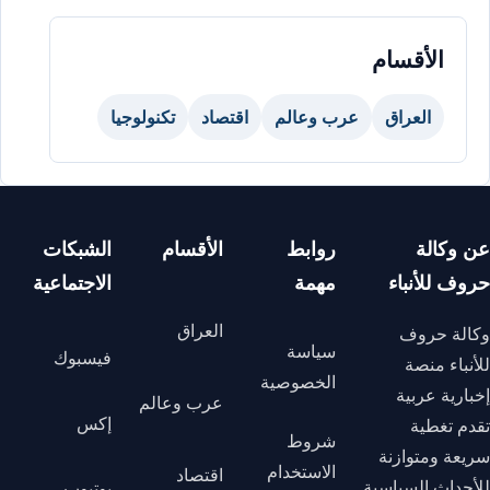
الأقسام
العراق
عرب وعالم
اقتصاد
تكنولوجيا
عن وكالة
روابط
الأقسام
الشبكات
حروف للأنباء
مهمة
الاجتماعية
العراق
وكالة حروف
سياسة
فيسبوك
للأنباء منصة
الخصوصية
إخبارية عربية
عرب وعالم
إكس
تقدم تغطية
شروط
سريعة ومتوازنة
الاستخدام
اقتصاد
للأحداث السياسية
يوتيوب