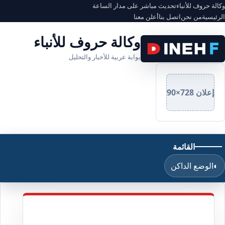
وكالة حروف للأنباء
تحديث مباشر على مدار الساعة
الرئيسية
من نحن
اتصل بنا
أعلن معنا
وكالة حروف للأنباء
بوابة عربية للأخبار والتحليل
إعلان 728×90
القائمة
◐
الوضع الداكن