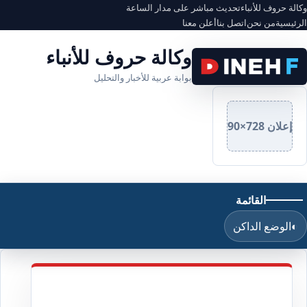
وكالة حروف للأنباء
تحديث مباشر على مدار الساعة
الرئيسية
من نحن
اتصل بنا
أعلن معنا
وكالة حروف للأنباء
بوابة عربية للأخبار والتحليل
إعلان 728×90
القائمة
◐
الوضع الداكن