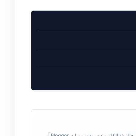
كاتب في وكالة حروف للأنباء. تظهر هنا نبذة الكاتب عند ربطها ببيانات Blogger أو