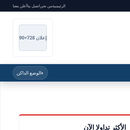
الرئيسية
من نحن
اتصل بنا
أعلن معنا
إعلان 728×90
◐
الوضع الداكن
الأكثر تداولا الآن