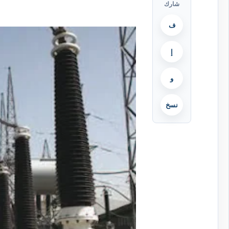
شارك
ف
إ
و
نسخ