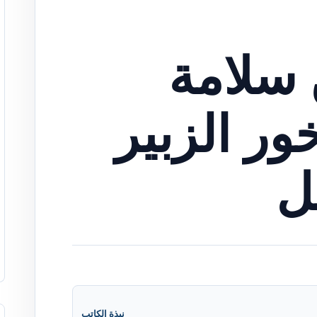
 سلامة
ور الزبير
مل
نبذة الكاتب