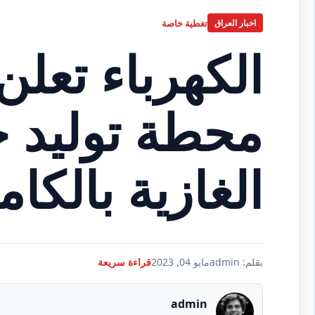
تغطية خاصة
اخبار العراق
الكهرباء تعلن
محطة توليد خ
الغازية بالكا
بقلم: admin
مايو 04, 2023
قراءة سريعة
admin