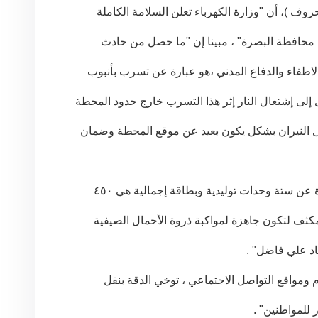
حروف )، أن "وزارة الكهرباء تعلن السلامة الكاملة
ي محافظة البصرة" ، مبينا إن "ما حصل من حادث
اطفاء والدفاع المدني ،هو عبارة عن تسرب بأنبوب
ى إلى إشتعال النار إثر هذا التسرب خارج حدود المحطة
لى النيران بشكل يكون بعيد عن موقع المحطة وضمان
واشار الى إن "المحطة المذكورة هي عبارة عن ستة وحدات توليدية وبطاقة إجمالية هي ٤٥٠
مكثف لتكون جاهزة لمواكبة ذروة الأحمال الصيفية
اد علي فاضل" .
م ومواقع التواصل الاجتماعي ، توخي الدقة بنقل
 للمواطنين" .