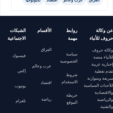
عن وكالة
روابط
الأقسام
الشبكات
حروف للأنباء
مهمة
الاجتماعية
العراق
وكالة حروف
سياسة
فيسبوك
للأنباء منصة
الخصوصية
إخبارية عربية
عرب وعالم
إكس
تقدم تغطية
شروط
سريعة ومتوازنة
الاستخدام
اقتصاد
للأحداث السياسية
يوتيوب
والاقتصادية
خريطة
رياضة
والرياضية
تلغرام
الموقع
والتقنية.