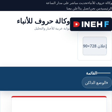
وكالة حروف للأنباء
تحديث مباشر على مدار الساعة
الرئيسية
من نحن
اتصل بنا
أعلن معنا
وكالة حروف للأنباء
بوابة عربية للأخبار والتحليل
إعلان 728×90
القائمة
◐
الوضع الداكن