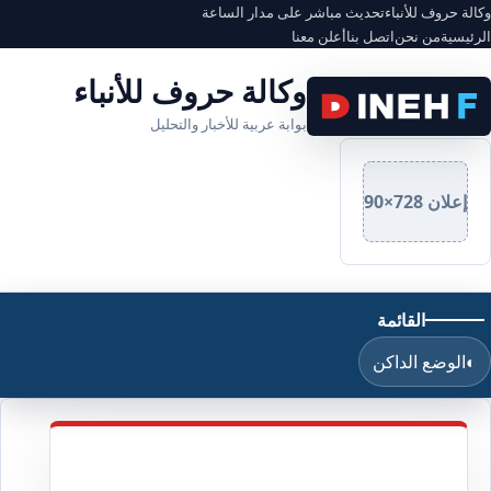
وكالة حروف للأنباء
تحديث مباشر على مدار الساعة
الرئيسية
من نحن
اتصل بنا
أعلن معنا
وكالة حروف للأنباء
بوابة عربية للأخبار والتحليل
إعلان 728×90
القائمة
◐
الوضع الداكن