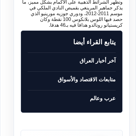
وتظهر
الشرائط
الذهبية
على
الأكمام
بشكل
مميز،
ما
يذكر
جماهير
المرينغي
بقميص
النادي
الملكي
في
موسم
2011-2012
،
ودوري
جوزيه
مورينيو
الذي
حصد
فيها
اللوس
بلانكوس
100
نقطة
وكان
كريستيانو
رونالدو
هدافا
فيه
بـ
46
هدفا
.
يتابع القراء أيضا
آخر أخبار العراق
متابعات الاقتصاد والأسواق
عرب وعالم