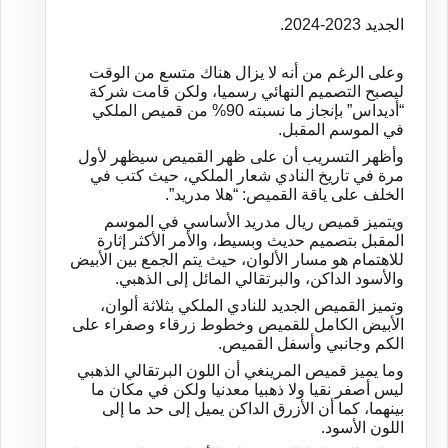
الجديد
2023-2024.
وعلى
الرغم
من
أنه
لا
يزال
هناك
متسع
من
الوقت
ليصبح
التصميم
النهائي
رسميا،
ولكن
قامت
شركة
“
أديداس
”
بإنجاز
ما
نسبته
90%
من
قميص
الملكي
في
الموسم
المقبل
.
وأظهر
التسريب
أن
على
ظهر
القميص
سيظهر
لأول
مرة
في
تاريخ
النادي
شعار
الملكي،
حيث
كتب
في
الخلف
على
ياقة
القميص
: “
هلا
مدريد
”.
ويتميز
قميص
ريال
مدريد
الأساسي
في
الموسم
المقبل
بتصميم
حديث
وبسيط،
والأمر
الأكثر
إثارة
للاهتمام
هو
مسار
الألوان،
حيث
يتم
الجمع
بين
الأبيض
والأسود
الداكن،
والبرتقالي
المائل
إلى
الذهبي
.
وتميز
القميص
الجديد
للنادي
الملكي
بثلاثة
ألوان،
الأبيض
الكامل
للقميص
وخطوط
زرقاء
وصفراء
على
الكم
وجانبي
وأسفل
القميص
.
وما
يميز
قميص
المرينغي
أن
اللون
البرتقالي
الذهبي
ليس
أصفر
نقيا
ولا
ذهبيا
معدنيا
ولكن
في
مكان
ما
بينهما،
كما
أن
الأزرق
الداكن
يميل
إلى
حد
ما
إلى
اللون
الأسود
.