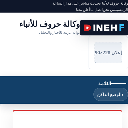
وكالة حروف للأنباء
تحديث مباشر على مدار الساعة
الرئيسية
من نحن
اتصل بنا
أعلن معنا
وكالة حروف للأنباء
بوابة عربية للأخبار والتحليل
إعلان 728×90
القائمة
◐
الوضع الداكن